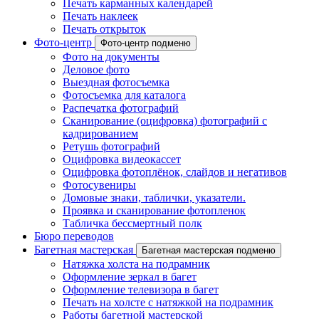
Печать карманных календарей
Печать наклеек
Печать открыток
Фото-центр
Фото-центр подменю
Фото на документы
Деловое фото
Выездная фотосъемка
Фотосъемка для каталога
Распечатка фотографий
Сканирование (оцифровка) фотографий с
кадрированием
Ретушь фотографий
Оцифровка видеокассет
Оцифровка фотоплёнок, слайдов и негативов
Фотосувениры
Домовые знаки, таблички, указатели.
Проявка и сканирование фотопленок
Табличка бессмертный полк
Бюро переводов
Багетная мастерская
Багетная мастерская подменю
Натяжка холста на подрамник
Оформление зеркал в багет
Оформление телевизора в багет
Печать на холсте с натяжкой на подрамник
Работы багетной мастерской