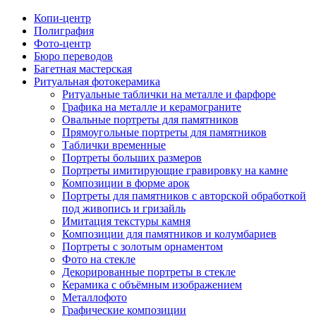
Копи-центр
Полиграфия
Фото-центр
Бюро переводов
Багетная мастерская
Ритуальная фотокерамика
Ритуальные таблички на металле и фарфоре
Графика на металле и керамограните
Овальные портреты для памятников
Прямоугольные портреты для памятников
Таблички временные
Портреты больших размеров
Портреты имитирующие гравировку на камне
Композиции в форме арок
Портреты для памятников с авторской обработкой
под живопись и гризайль
Имитация текстуры камня
Композиции для памятников и колумбариев
Портреты с золотым орнаментом
Фото на стекле
Декорированные портреты в стекле
Керамика с объёмным изображением
Металлофото
Графические композиции