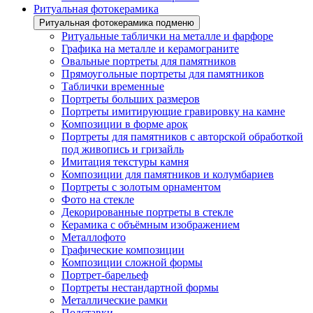
Ритуальная фотокерамика
Ритуальная фотокерамика подменю
Ритуальные таблички на металле и фарфоре
Графика на металле и керамограните
Овальные портреты для памятников
Прямоугольные портреты для памятников
Таблички временные
Портреты больших размеров
Портреты имитирующие гравировку на камне
Композиции в форме арок
Портреты для памятников с авторской обработкой
под живопись и гризайль
Имитация текстуры камня
Композиции для памятников и колумбариев
Портреты с золотым орнаментом
Фото на стекле
Декорированные портреты в стекле
Керамика с объёмным изображением
Металлофото
Графические композиции
Композиции сложной формы
Портрет-барельеф
Портреты нестандартной формы
Металлические рамки
Подставки