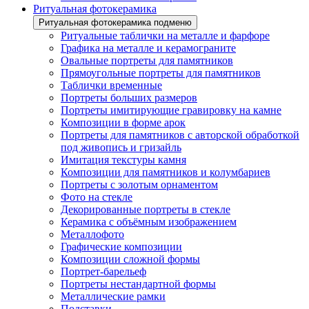
Ритуальная фотокерамика
Ритуальная фотокерамика подменю
Ритуальные таблички на металле и фарфоре
Графика на металле и керамограните
Овальные портреты для памятников
Прямоугольные портреты для памятников
Таблички временные
Портреты больших размеров
Портреты имитирующие гравировку на камне
Композиции в форме арок
Портреты для памятников с авторской обработкой
под живопись и гризайль
Имитация текстуры камня
Композиции для памятников и колумбариев
Портреты с золотым орнаментом
Фото на стекле
Декорированные портреты в стекле
Керамика с объёмным изображением
Металлофото
Графические композиции
Композиции сложной формы
Портрет-барельеф
Портреты нестандартной формы
Металлические рамки
Подставки