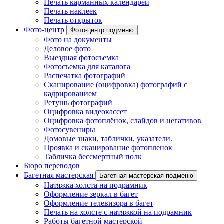
Печать карманных календарей
Печать наклеек
Печать открыток
Фото-центр
Фото-центр подменю
Фото на документы
Деловое фото
Выездная фотосъемка
Фотосъемка для каталога
Распечатка фотографий
Сканирование (оцифровка) фотографий с
кадрированием
Ретушь фотографий
Оцифровка видеокассет
Оцифровка фотоплёнок, слайдов и негативов
Фотосувениры
Домовые знаки, таблички, указатели.
Проявка и сканирование фотопленок
Табличка бессмертный полк
Бюро переводов
Багетная мастерская
Багетная мастерская подменю
Натяжка холста на подрамник
Оформление зеркал в багет
Оформление телевизора в багет
Печать на холсте с натяжкой на подрамник
Работы багетной мастерской