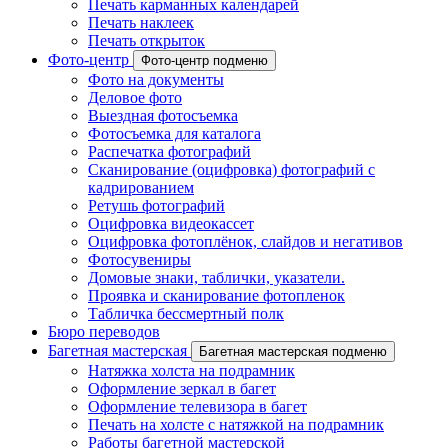
Печать карманных календарей
Печать наклеек
Печать открыток
Фото-центр
Фото-центр подменю
Фото на документы
Деловое фото
Выездная фотосъемка
Фотосъемка для каталога
Распечатка фотографий
Сканирование (оцифровка) фотографий с
кадрированием
Ретушь фотографий
Оцифровка видеокассет
Оцифровка фотоплёнок, слайдов и негативов
Фотосувениры
Домовые знаки, таблички, указатели.
Проявка и сканирование фотопленок
Табличка бессмертный полк
Бюро переводов
Багетная мастерская
Багетная мастерская подменю
Натяжка холста на подрамник
Оформление зеркал в багет
Оформление телевизора в багет
Печать на холсте с натяжкой на подрамник
Работы багетной мастерской