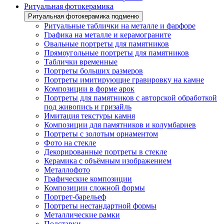
Ритуальная фотокерамика
Ритуальная фотокерамика подменю
Ритуальные таблички на металле и фарфоре
Графика на металле и керамограните
Овальные портреты для памятников
Прямоугольные портреты для памятников
Таблички временные
Портреты больших размеров
Портреты имитирующие гравировку на камне
Композиции в форме арок
Портреты для памятников с авторской обработкой
под живопись и гризайль
Имитация текстуры камня
Композиции для памятников и колумбариев
Портреты с золотым орнаментом
Фото на стекле
Декорированные портреты в стекле
Керамика с объёмным изображением
Металлофото
Графические композиции
Композиции сложной формы
Портрет-барельеф
Портреты нестандартной формы
Металлические рамки
Подставки