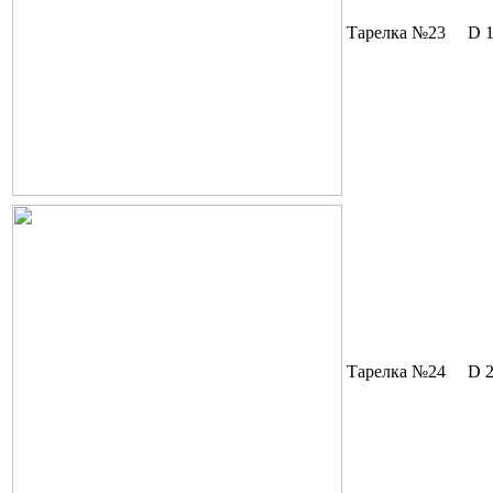
Тарелка №23
D 
Тарелка №24
D 