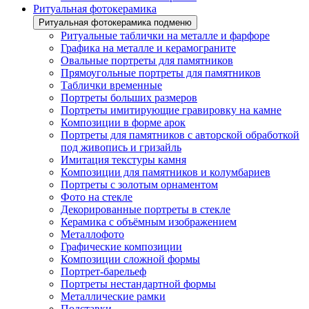
Ритуальная фотокерамика
Ритуальная фотокерамика подменю
Ритуальные таблички на металле и фарфоре
Графика на металле и керамограните
Овальные портреты для памятников
Прямоугольные портреты для памятников
Таблички временные
Портреты больших размеров
Портреты имитирующие гравировку на камне
Композиции в форме арок
Портреты для памятников с авторской обработкой
под живопись и гризайль
Имитация текстуры камня
Композиции для памятников и колумбариев
Портреты с золотым орнаментом
Фото на стекле
Декорированные портреты в стекле
Керамика с объёмным изображением
Металлофото
Графические композиции
Композиции сложной формы
Портрет-барельеф
Портреты нестандартной формы
Металлические рамки
Подставки