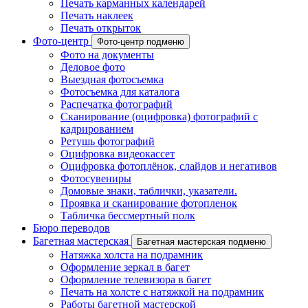
Печать карманных календарей
Печать наклеек
Печать открыток
Фото-центр
Фото-центр подменю
Фото на документы
Деловое фото
Выездная фотосъемка
Фотосъемка для каталога
Распечатка фотографий
Сканирование (оцифровка) фотографий с
кадрированием
Ретушь фотографий
Оцифровка видеокассет
Оцифровка фотоплёнок, слайдов и негативов
Фотосувениры
Домовые знаки, таблички, указатели.
Проявка и сканирование фотопленок
Табличка бессмертный полк
Бюро переводов
Багетная мастерская
Багетная мастерская подменю
Натяжка холста на подрамник
Оформление зеркал в багет
Оформление телевизора в багет
Печать на холсте с натяжкой на подрамник
Работы багетной мастерской