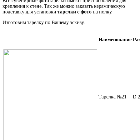
Все сувенирные фототарелки имеют приспособления для
крепления к стене. Так же можно заказать керамическую
подставку для установки
тарелки с фото
на полку.
Изготовим тарелку по Вашему эскизу.
Наименование
Ра
Тарелка №21
D 