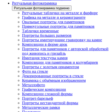
Ритуальная фотокерамика
Ритуальная фотокерамика подменю
Ритуальные таблички на металле и фарфоре
Графика на металле и керамограните
Овальные портреты для памятников
Прямоугольные портреты для памятников
Таблички временные
Портреты больших размеров
Портреты имитирующие гравировку на камне
Композиции в форме арок
Портреты для памятников с авторской обработкой
под живопись и гризайль
Имитация текстуры камня
Композиции для памятников и колумбариев
Портреты с золотым орнаментом
Фото на стекле
Декорированные портреты в стекле
Керамика с объёмным изображением
Металлофото
Графические композиции
Композиции сложной формы
Портрет-барельеф
Портреты нестандартной формы
Металлические рамки
Подставки