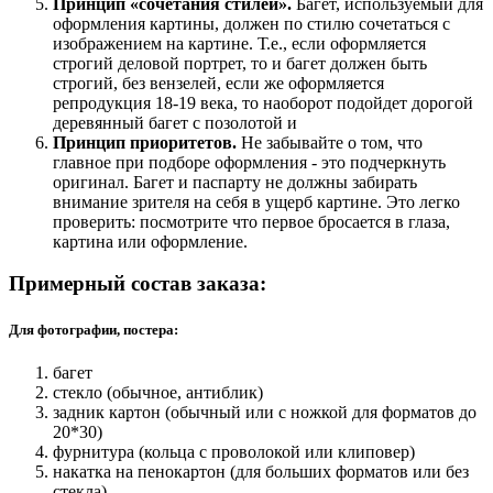
Принцип «сочетания стилей».
Багет, используемый для
оформления картины, должен по стилю сочетаться с
изображением на картине. Т.е., если оформляется
строгий деловой портрет, то и багет должен быть
строгий, без вензелей, если же оформляется
репродукция 18-19 века, то наоборот подойдет дорогой
деревянный багет с позолотой и
Принцип приоритетов.
Не забывайте о том, что
главное при подборе оформления - это подчеркнуть
оригинал. Багет и паспарту не должны забирать
внимание зрителя на себя в ущерб картине. Это легко
проверить: посмотрите что первое бросается в глаза,
картина или оформление.
Примерный состав заказа:
Для фотографии, постера:
багет
стекло (обычное, антиблик)
задник картон (обычный или с ножкой для форматов до
20*30)
фурнитура (кольца с проволокой или клиповер)
накатка на пенокартон (для больших форматов или без
стекла)