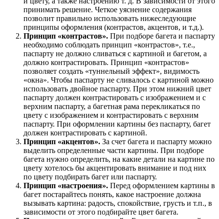
и цвету, а также настроению т. д. В зависимости от этого
принимать решение. Четкое уяснение содержания
позволит правильно использовать нижеследующие
принципы оформления (контрастов, акцентов, и т.д.).
Принцип «контрастов».
При подборе багета и паспарту
необходимо соблюдать принцип «контрастов», т.е.,
паспарту не должно сливаться с картиной и багетом, а
должно контрастировать. Принцип «контрастов»
позволяет создать «туннельный эффект», видимость
«окна». Чтобы паспарту не сливалось с картиной можно
использовать двойное паспарту. При этом нижний цвет
паспарту должен контрастировать с изображением и с
верхним паспарту, а багетная рама перекликаться по
цвету с изображением и контрастировать с верхним
паспарту. При оформлении картины без паспарту, багет
должен контрастировать с картиной.
Принцип «акцентов».
За счет багета и паспарту можно
выделить определенные части картины. При подборе
багета нужно определить, на какие детали на картине по
цвету хотелось бы акцентировать внимание и под них
по цвету подбирать багет или паспарту.
Принцип «настроения».
Перед оформлением картины в
багет постарайтесь понять, какое настроение должна
вызывать картина: радость, спокойствие, грусть и т.п., в
зависимости от этого подбирайте цвет багета.