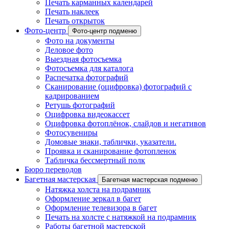
Печать карманных календарей
Печать наклеек
Печать открыток
Фото-центр
Фото-центр подменю
Фото на документы
Деловое фото
Выездная фотосъемка
Фотосъемка для каталога
Распечатка фотографий
Сканирование (оцифровка) фотографий с
кадрированием
Ретушь фотографий
Оцифровка видеокассет
Оцифровка фотоплёнок, слайдов и негативов
Фотосувениры
Домовые знаки, таблички, указатели.
Проявка и сканирование фотопленок
Табличка бессмертный полк
Бюро переводов
Багетная мастерская
Багетная мастерская подменю
Натяжка холста на подрамник
Оформление зеркал в багет
Оформление телевизора в багет
Печать на холсте с натяжкой на подрамник
Работы багетной мастерской