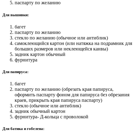
паспарту по желанию
Для вышивки:
багет
паспарту по желанию
стекло по желанию (обычное или антиблик)
самоклеющийся картон (или натяжка на подрамник для
больших размеров или неклеющейся канвы)
задник картон обычный
фурнитура
Для папируса:
багет
паспарту по желанию (обрезать края папируса,
оформить паспарту фоном для папируса без обрезания
краев, прикрыть края папируса паспарту)
стекло (обычное или антиблик)
задник обычный картон
фурнитура- Д-кольца с проволокой
Для батика и гобелена: