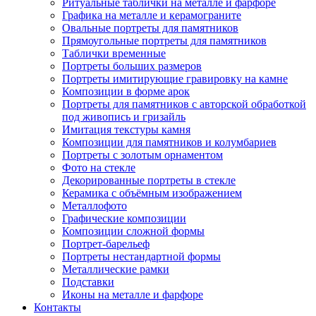
Ритуальные таблички на металле и фарфоре
Графика на металле и керамограните
Овальные портреты для памятников
Прямоугольные портреты для памятников
Таблички временные
Портреты больших размеров
Портреты имитирующие гравировку на камне
Композиции в форме арок
Портреты для памятников с авторской обработкой
под живопись и гризайль
Имитация текстуры камня
Композиции для памятников и колумбариев
Портреты с золотым орнаментом
Фото на стекле
Декорированные портреты в стекле
Керамика с объёмным изображением
Металлофото
Графические композиции
Композиции сложной формы
Портрет-барельеф
Портреты нестандартной формы
Металлические рамки
Подставки
Иконы на металле и фарфоре
Контакты