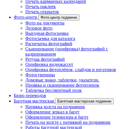
Печать карманных календарей
Печать наклеек
Печать открыток
Фото-центр
Фото-центр подменю
Фото на документы
Деловое фото
Выездная фотосъемка
Фотосъемка для каталога
Распечатка фотографий
Сканирование (оцифровка) фотографий с
кадрированием
Ретушь фотографий
Оцифровка видеокассет
Оцифровка фотоплёнок, слайдов и негативов
Фотосувениры
Домовые знаки, таблички, указатели.
Проявка и сканирование фотопленок
Табличка бессмертный полк
Бюро переводов
Багетная мастерская
Багетная мастерская подменю
Натяжка холста на подрамник
Оформление зеркал в багет
Оформление телевизора в багет
Печать на холсте с натяжкой на подрамник
Работы багетной мастерской