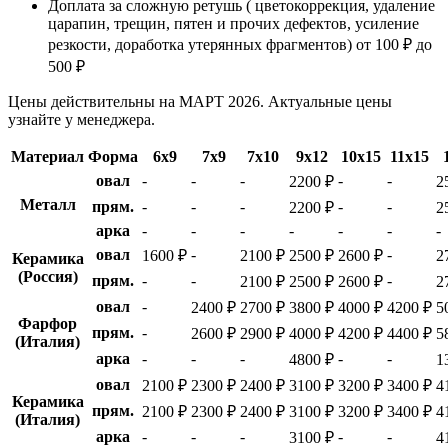
Доплата за сложную ретушь ( цветокоррекция, удаление
царапин, трещин, пятен и прочих дефектов, усиление
резкости, доработка утерянных фрагментов) от 100 ₽ до
500 ₽
Цены действительны на МАРТ 2026. Актуальные цены
узнайте у менеджера.
Материал
Форма
6х9
7х9
7х10
9х12
10х15
11х15
овал
-
-
-
-
-
2200 ₽
2
Металл
прям.
-
-
-
-
-
2200 ₽
2
арка
-
-
-
-
-
-
-
овал
-
-
1600 ₽
2100 ₽
2500 ₽
2600 ₽
2
Керамика
(Россия)
прям.
-
-
-
2100 ₽
2500 ₽
2600 ₽
2
овал
-
2400 ₽
2700 ₽
3800 ₽
4000 ₽
4200 ₽
5
Фарфор
прям.
-
2600 ₽
2900 ₽
4000 ₽
4200 ₽
4400 ₽
5
(Италия)
арка
-
-
-
-
-
4800 ₽
1
овал
2100 ₽
2300 ₽
2400 ₽
3100 ₽
3200 ₽
3400 ₽
4
Керамика
прям.
2100 ₽
2300 ₽
2400 ₽
3100 ₽
3200 ₽
3400 ₽
4
(Италия)
арка
-
-
-
-
-
3100 ₽
4