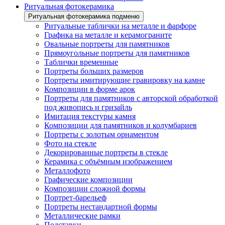
Ритуальная фотокерамика
Ритуальная фотокерамика подменю
Ритуальные таблички на металле и фарфоре
Графика на металле и керамограните
Овальные портреты для памятников
Прямоугольные портреты для памятников
Таблички временные
Портреты больших размеров
Портреты имитирующие гравировку на камне
Композиции в форме арок
Портреты для памятников с авторской обработкой
под живопись и гризайль
Имитация текстуры камня
Композиции для памятников и колумбариев
Портреты с золотым орнаментом
Фото на стекле
Декорированные портреты в стекле
Керамика с объёмным изображением
Металлофото
Графические композиции
Композиции сложной формы
Портрет-барельеф
Портреты нестандартной формы
Металлические рамки
Подставки