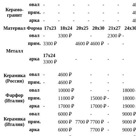
овал
-
-
-
-
-
-
4
Керамо-
прям.
-
-
-
-
-
-
4
гранит
арка
-
-
-
-
-
-
4
Материал
Форма
17х23
18х24
20х25
20х30
21х27
24х3
овал
-
-
-
3300 ₽
2300 ₽
прям.
-
-
3300 ₽
4600 ₽
4600 ₽
Металл
17х24
арка
-
-
-
-
3300 ₽
овал
-
-
-
-
4600 ₽
Керамика
(Россия)
прям.
-
-
-
-
4600 ₽
овал
-
-
10000 ₽
18000
Фарфор
прям.
-
11000 ₽
15000 ₽
18000
(Италия)
арка
-
-
17000 ₽
17000 ₽
19000
овал
-
-
6000 ₽
9000 ₽
Керамика
прям.
-
6000 ₽
7700 ₽
7700 ₽
9000 ₽
(Италия)
арка
-
6000 ₽
7700 ₽
9000 ₽