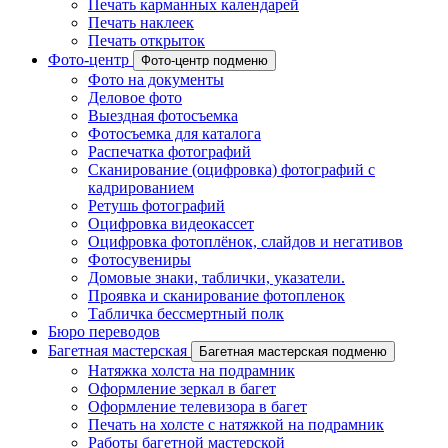
Печать карманных календарей
Печать наклеек
Печать открыток
Фото-центр
Фото-центр подменю
Фото на документы
Деловое фото
Выездная фотосъемка
Фотосъемка для каталога
Распечатка фотографий
Сканирование (оцифровка) фотографий с
кадрированием
Ретушь фотографий
Оцифровка видеокассет
Оцифровка фотоплёнок, слайдов и негативов
Фотосувениры
Домовые знаки, таблички, указатели.
Проявка и сканирование фотопленок
Табличка бессмертный полк
Бюро переводов
Багетная мастерская
Багетная мастерская подменю
Натяжка холста на подрамник
Оформление зеркал в багет
Оформление телевизора в багет
Печать на холсте с натяжкой на подрамник
Работы багетной мастерской