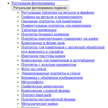
Ритуальная фотокерамика
Ритуальная фотокерамика подменю
Ритуальные таблички на металле и фарфоре
Графика на металле и керамограните
Овальные портреты для памятников
Прямоугольные портреты для памятников
Таблички временные
Портреты больших размеров
Портреты имитирующие гравировку на камне
Композиции в форме арок
Портреты для памятников с авторской обработкой
под живопись и гризайль
Имитация текстуры камня
Композиции для памятников и колумбариев
Портреты с золотым орнаментом
Фото на стекле
Декорированные портреты в стекле
Керамика с объёмным изображением
Металлофото
Графические композиции
Композиции сложной формы
Портрет-барельеф
Портреты нестандартной формы
Металлические рамки
Подставки