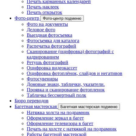
Печать карманных календарей
Печать наклеек
Печать открыток
Фото-центр
Фото-центр подменю
Фото на документы
Деловое фото
Выездная фотосъемка
Фотосъемка для каталога
Распечатка фотографий
Сканирование (оцифровка) фотографий с
кадрированием
Ретушь фотографий
Оцифровка видеокассет
Оцифровка фотоплёнок, слайдов и негативов
Фотосувениры
Домовые знаки, таблички, указатели.
Проявка и сканирование фотопленок
Табличка бессмертный полк
Бюро переводов
Багетная мастерская
Багетная мастерская подменю
Натяжка холста на подрамник
Оформление зеркал в багет
Оформление телевизора в багет
Печать на холсте с натяжкой на подрамник
Работы багетной мастерской