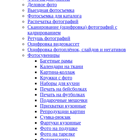
Деловое фото
Выездная фотосъемка
Фотосъемка для каталога
Распечатка фотографий
Сканирование (оцифровка) фотографий с
кадрированием
Ретушь фотографий
Оцифровка видеокассет
Оцифровка фотоплёнок, слайдов и негативов
Фотосувениры
Багетные рамы
Календари на ткани
Картина-коллаж
Кружки с фото
Наборы для кухни
Печать на бейсболках
Печать на футболках
Подарочные мешочки
Прихватки кухонные
Репродукции картин
Сумка-рюкзак
Фартуки кухонные
Фото на подушке
Фото на тарелке
Фотомагниты