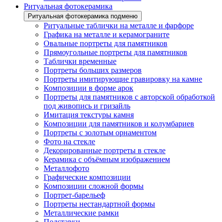
Ритуальная фотокерамика
Ритуальная фотокерамика подменю
Ритуальные таблички на металле и фарфоре
Графика на металле и керамограните
Овальные портреты для памятников
Прямоугольные портреты для памятников
Таблички временные
Портреты больших размеров
Портреты имитирующие гравировку на камне
Композиции в форме арок
Портреты для памятников с авторской обработкой
под живопись и гризайль
Имитация текстуры камня
Композиции для памятников и колумбариев
Портреты с золотым орнаментом
Фото на стекле
Декорированные портреты в стекле
Керамика с объёмным изображением
Металлофото
Графические композиции
Композиции сложной формы
Портрет-барельеф
Портреты нестандартной формы
Металлические рамки
Подставки